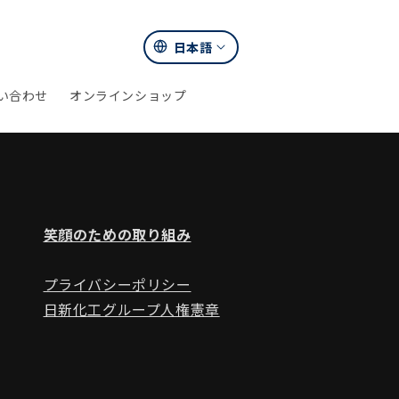
言
日本語
カ
語
ー
い合わせ
オンラインショップ
ト
笑顔のための取り組み
プライバシーポリシー
日新化工グループ人権憲章