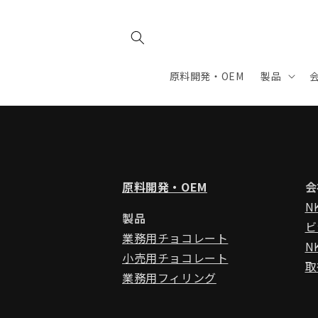
コンテ
ンツに
進む
原料開発・OEM
製品
原料開発・OEM
会
N
製品
ビ
業務用チョコレート
N
小売用チョコレート
取
業務用フィリング