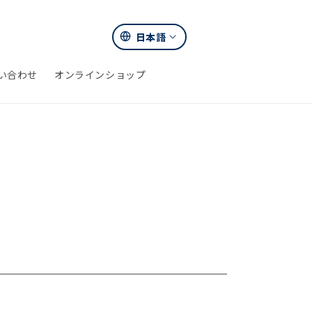
言
日本語
カ
語
ー
い合わせ
オンラインショップ
ト