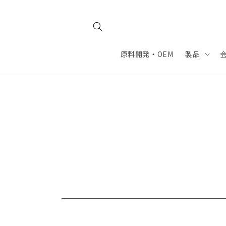
コンテ
ンツに
進む
原料開発・OEM
製品