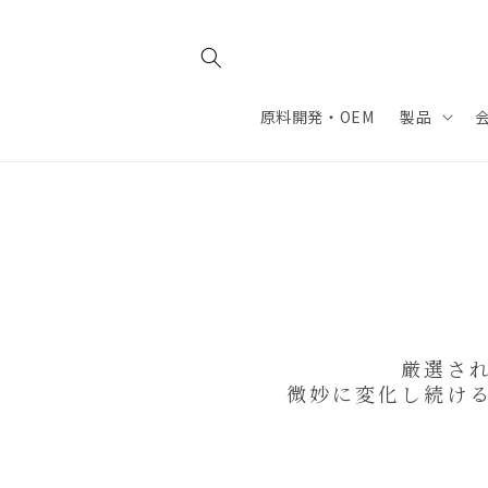
コンテ
ンツに
進む
原料開発・OEM
製品
厳選さ
微妙に変化し続け