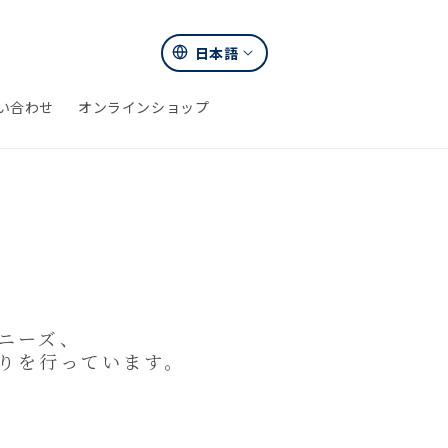
言
日本語
カ
語
ー
い合わせ
オンラインショップ
ト
ニーズ、
りを行っています。