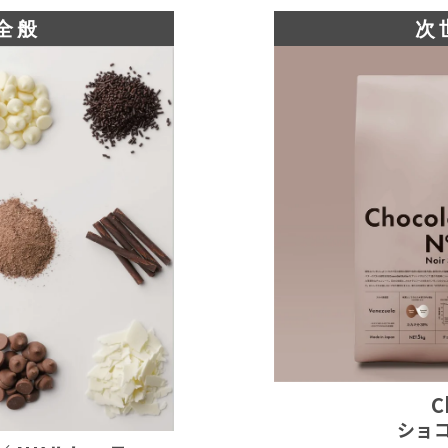
全般
次
C
ショ