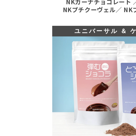
NKガーナチョコレート 
NKプチクーヴェル／ N
ユニバーサル ＆ 