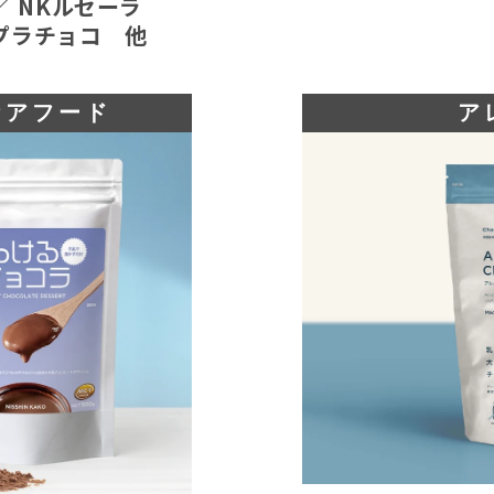
／ NKルセーラ
Kプラチョコ 他
ケアフード
ア