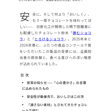
安
全に、そして何より「おいしく」、
もう一度チョコレートを味わってほ
しい—— 日新化工が開発した嚥下困難者に
も配慮したチョコレート粉末「
弾むショコ
ラ
」と「
とろけるショコラ
」
。2025年末と
2026年春に、ふたつの食品コンクールで賞
をいただいたこの製品の背景には、企画担
当者の原体験と、食べる喜びへの深い敬意
が込められていました。
目 次
受賞の知らせ——「心の豊かさ」の言葉
に込められたもの
安全性が最優先で、おいしさは二の次
「適さない食材」とされてきたチョコレ
ートで挑む