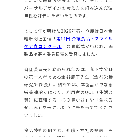
に新たな選択肢を提示した点、そしてユニ
バーサルデザインの考え方を組み込んだ独
自性を評価いただいたものです。
そして年が明けた2026年春。今度は日本食
糧新聞社主催「
第11回 介護食品・スマイル
ケア食コンクール
」の表彰式が行われ、両
製品は審査委員長賞を受賞しました。
審査委員長を務められたのは、嚥下食分野
の第一人者である金谷節子先生（金谷栄養
研究所 所長）。講評では、本製品が単なる
栄養補給ではなく、利用者のQOL（生活の
質）に直結する「心の豊かさ」や「食べる
楽しみ」を形にした点に光を当ててくださ
いました。
食品技術の側面と、介護・福祉の側面。そ